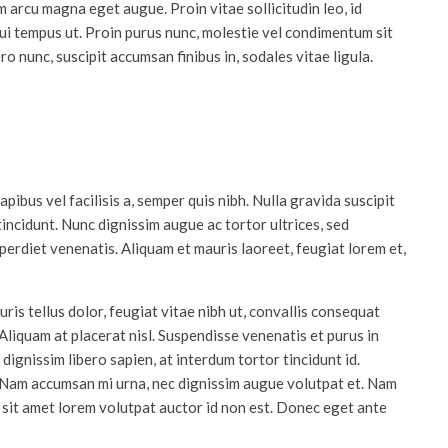
m arcu magna eget augue. Proin vitae sollicitudin leo, id
ui tempus ut. Proin purus nunc, molestie vel condimentum sit
o nunc, suscipit accumsan finibus in, sodales vitae ligula.
apibus vel facilisis a, semper quis nibh. Nulla gravida suscipit
tincidunt. Nunc dignissim augue ac tortor ultrices, sed
erdiet venenatis. Aliquam et mauris laoreet, feugiat lorem et,
ris tellus dolor, feugiat vitae nibh ut, convallis consequat
liquam at placerat nisl. Suspendisse venenatis et purus in
ignissim libero sapien, at interdum tortor tincidunt id.
e. Nam accumsan mi urna, nec dignissim augue volutpat et. Nam
sl sit amet lorem volutpat auctor id non est. Donec eget ante