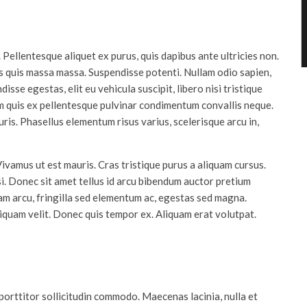
 Pellentesque aliquet ex purus, quis dapibus ante ultricies non.
s quis massa massa. Suspendisse potenti. Nullam odio sapien,
sse egestas, elit eu vehicula suscipit, libero nisi tristique
em quis ex pellentesque pulvinar condimentum convallis neque.
ris. Phasellus elementum risus varius, scelerisque arcu in,
Vivamus ut est mauris. Cras tristique purus a aliquam cursus.
i. Donec sit amet tellus id arcu bibendum auctor pretium
am arcu, fringilla sed elementum ac, egestas sed magna.
aliquam velit. Donec quis tempor ex. Aliquam erat volutpat.
porttitor sollicitudin commodo. Maecenas lacinia, nulla et