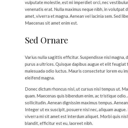
vulputate molestie, est mi imperdiet orci, nec vestibulu
venenatis erat. Nulla maximus neque nibh, in volutpat d
amet, viverra et magna. Aenean vel lacinia sem. Sed liber
Maecenas sit amet enim est.
Sed Ornare
Varius nulla sagittis efficitur. Suspendisse nisl magna, d
purus a ultrices. Quisque dapibus augue et elit feugiat 
malesuada odio luctus. Mauris consectetur lorem eu imp
eleifend magna.
Donec dictum rhoncus nisl, ut cursus nisl tempus ut. Mau
quam. Maecenas quis bibendum enim, ac tristique odio. A
sollicitudin. Aenean dignissim maximus tempus. Aenean d
Integer ut ex suscipit, posuere nisl nec, aliquam augu
viverra mi sit amet est interdum aliquet. Morbi quis ni
blandit, efficitur est eu, laoreet nibh.